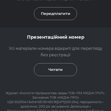
Передплатити
Презентаційний номер
Усі матеріали номера відкриті для перегляду
без реєстрації
Читати
Журнал «
Екологія підприємства
» видає ТОВ «ТЕХ МЕДІА ГРУП».
Засновник ТОВ «МЕДІА-ПРО»
УДК 502/504+349.6+631.95+631.95](477)(051.034), періодичність –
щомісячно, 2012 рік заснування.
Детальніше »
Юридична адреса: 02002, м. Київ, вул. Микільсько-Слобідська,