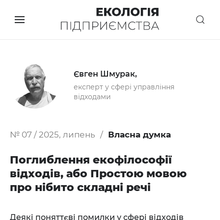
Євген Шмурак,
експерт у сфері управління
відходами
№ 07 / 2025, липень
Власна думка
Поглиблення екофілософії
відходів, або Простою мовою
про нібито складні речі
Деякі поняттєві помилки у сфері відходів