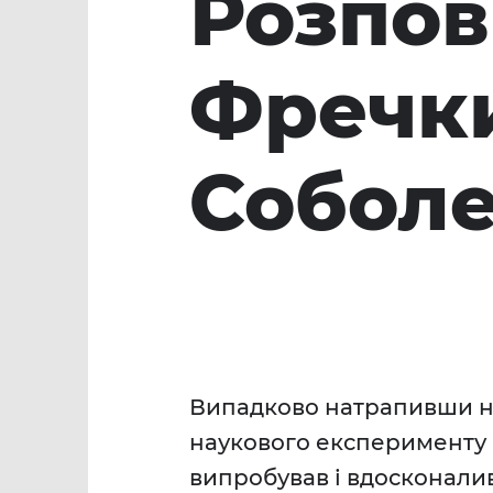
Розпов
Фречки
Собол
Випадково натрапивши на
наукового експерименту 
випробував і вдосконали