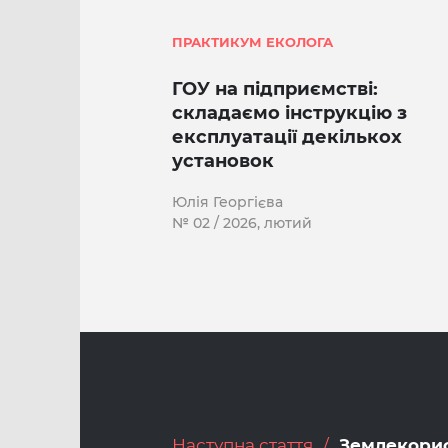
ПРАКТИКУМ ЕКОЛОГА
ГОУ на підприємстві:
складаємо інструкцію з
експлуатації декількох
установок
Юлія Георгієва
№ 02 / 2026, лютий
Наступна стаття
Землекори