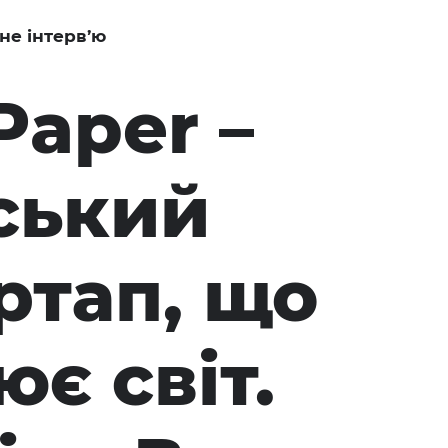
не інтерв’ю
Paper –
ський
ртап, що
є світ.