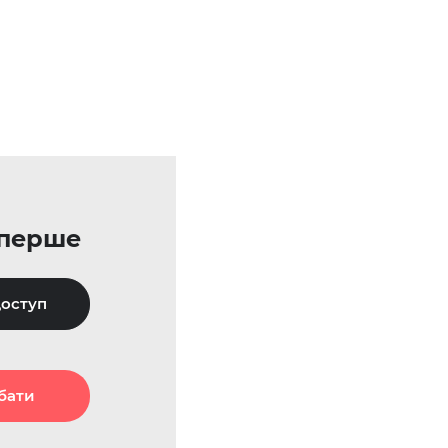
уперше
оступ
бати