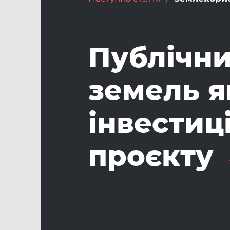
Публічни
земель я
інвестиц
проєкту