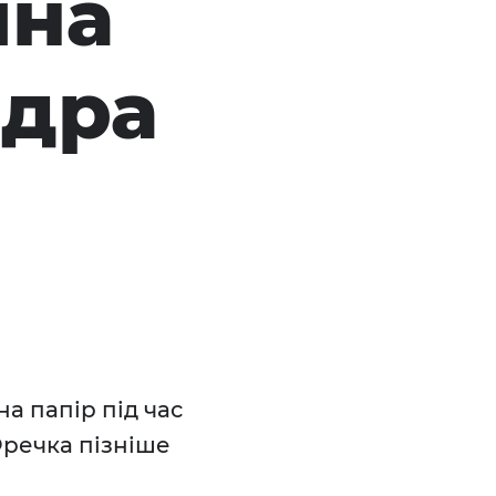
ина
ндра
а папір під час
Фречка пізніше