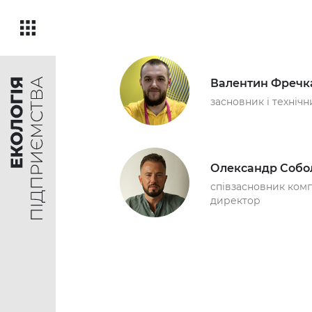
Валентин Фречк
засновник і технічн
Олександр Собо
співзасновник компа
директор