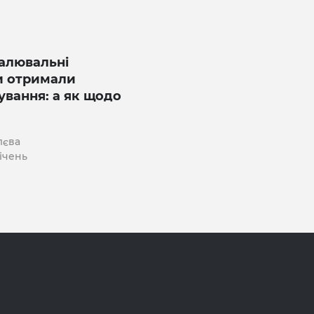
палювальні
и отримали
ування: а як щодо
лєва
січень