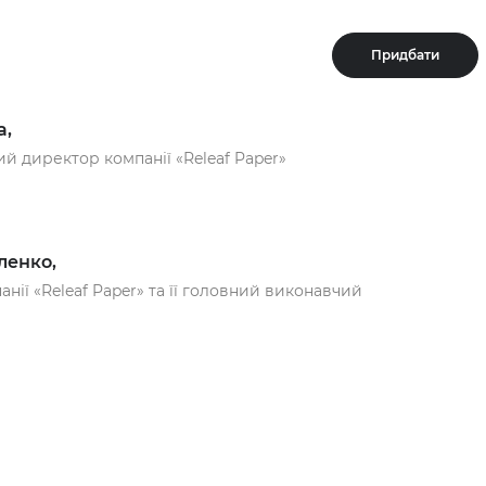
Придбати
а,
ий директор компанії «Releaf Paper»
ленко,
нії «Releaf Paper» та її головний виконавчий