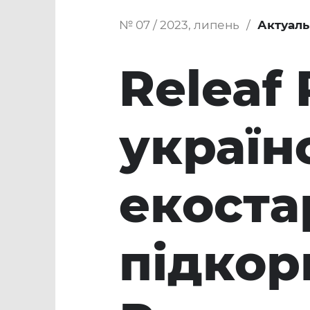
№ 07 / 2023, липень
Актуаль
Releaf 
україн
екоста
підкорю