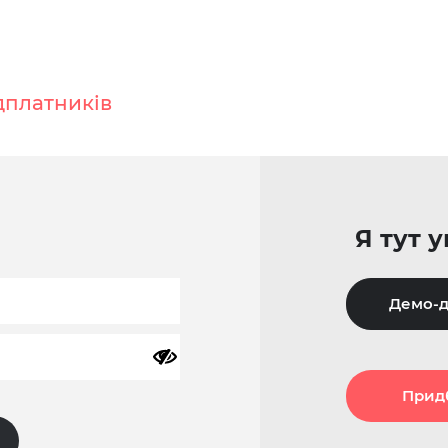
дплатників
Я тут 
Демо-д
Прид