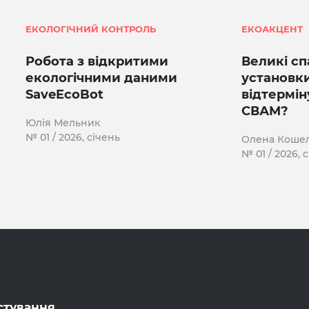
ЕКОЛОГІЧНИЙ КОНТРОЛЬ
ЕКОАКЦЕНТ
Робота з відкритими
Великі с
екологічними даними
установк
SaveEcoBot
відтермін
СВАМ?
Юлія Мельник
№ 01 / 2026, січень
Олена Коше
№ 01 / 2026, 
стування