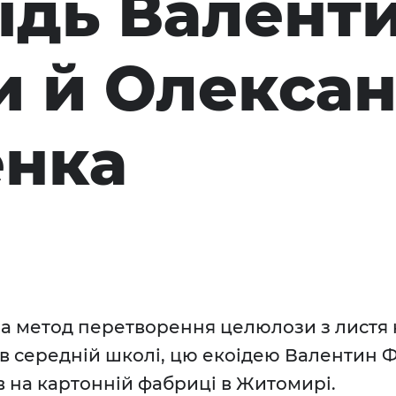
ідь Валент
 й Олекса
енка
 метод перетворення целюлози з листя н
в середній школі, цю екоідею Валентин 
в на картонній фабриці в Житомирі.