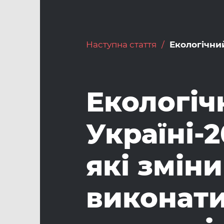
Наступна стаття
Екологічни
Екологіч
Україні-2
які змін
виконати