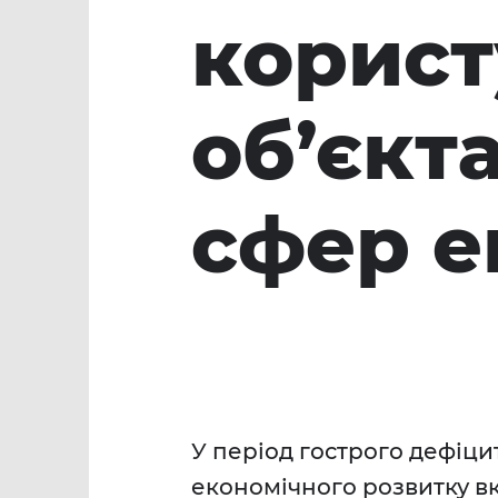
корист
об’єкт
сфер е
У період гострого дефіци
економічного розвитку в