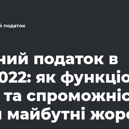
й податок
ний податок в
022: як функці
и та спроможні
 майбутні жор