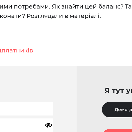
ми потребами. Як знайти цей баланс? Та 
конати? Розглядали в матеріалі.
дплатників
Я тут 
Демо-д