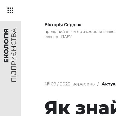
Вікторія Сердюк,
провідний інженер з охорони навк
експерт ПАЕУ
№ 09 / 2022, вересень
Актуа
Як зна