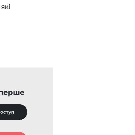
які
уперше
оступ