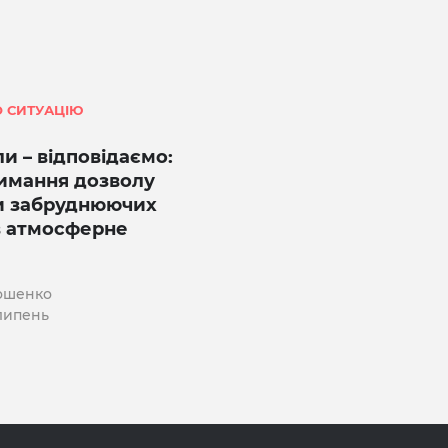
 СИТУАЦІЮ
и – відповідаємо:
имання дозволу
и забруднюючих
в атмосферне
ошенко
 липень