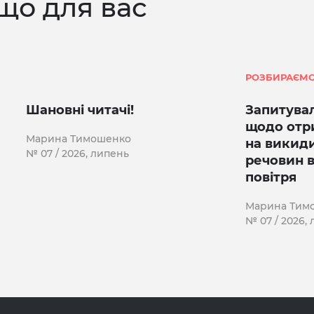
що для вас
РОЗБИРАЄМО
Шановні читачі!
Запитувал
щодо отр
Марина Тимошенко
на викид
№ 07 / 2026, липень
речовин 
повітря
Марина Тим
№ 07 / 2026,