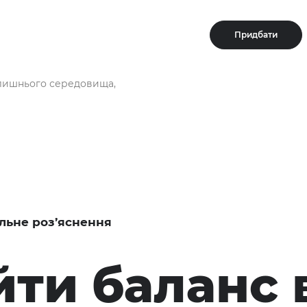
Придбати
олишнього середовища,
льне роз’яснення
йти баланс 