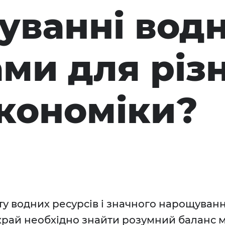
уванні вод
ами для різ
кономіки?
ту водних ресурсів і значного нарощуван
край необхідно знайти розумний баланс