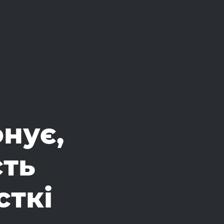
онує,
сть
сткі