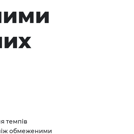
ними
них
ня темпів
 між обмеженими