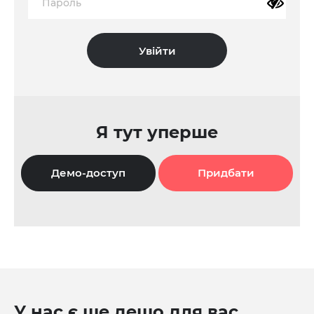
Я тут уперше
Демо-доступ
Придбати
У нас є ще дещо для вас