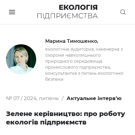
Марина Тимошенко,
екологічна аудиторка, інженерка з
охорони навколишнього
природного середовища
промислового підприємства,
консультантка з питань екологічної
безпеки
№ 07 / 2024, липень
Актуальне інтерв’ю
Зелене керівництво: про роботу
екологів підприємств