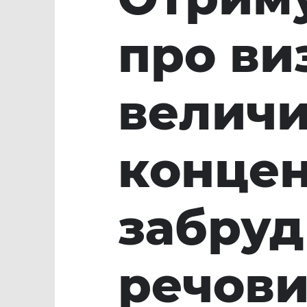
про ви
велич
концен
забру
речов