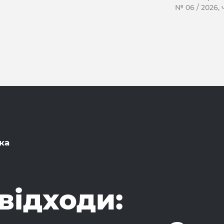
№ 06 / 2026,
ка
відходи: