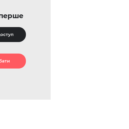
уперше
оступ
бати