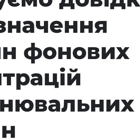
значення
ин фонових
трацій
днювальних
ин