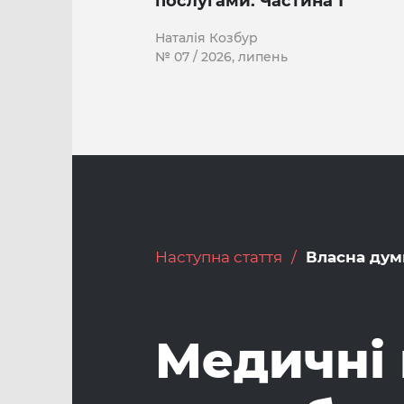
послугами. Частина 1
Наталія Козбур
№ 07 / 2026, липень
Наступна стаття
Власна дум
Медичні 