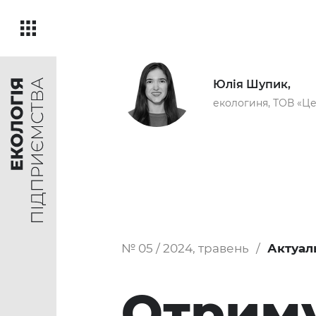
Юлія Шупик,
екологиня, ТОВ «Це
№ 05 / 2024, травень
Актуал
Отриму