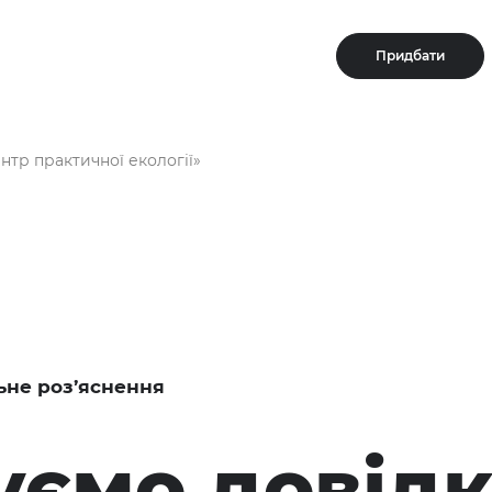
Придбати
нтр практичної екології»
ьне роз’яснення
ємо довідк