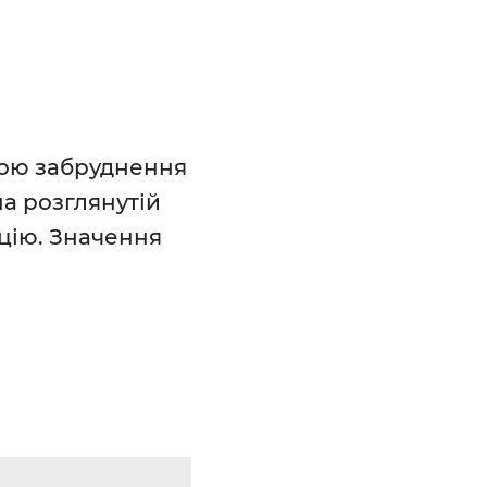
кою забруднення
а розглянутій
цію. Значення