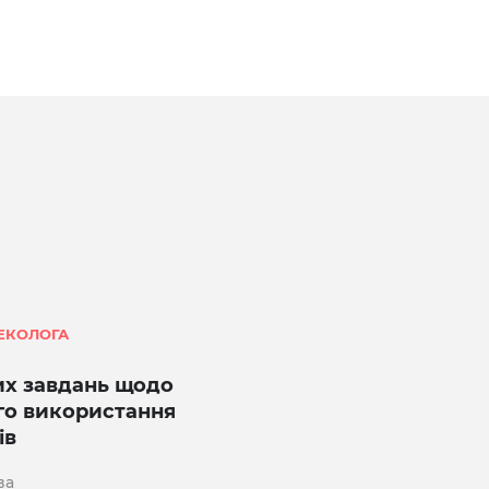
ЕКОЛОГА
их завдань щодо
го використання
ів
ва