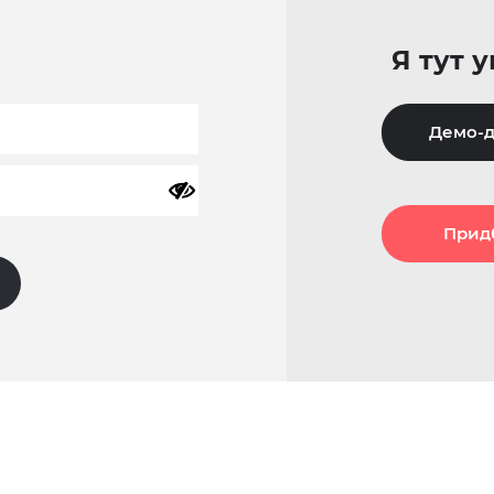
Я тут 
Демо-д
Прид