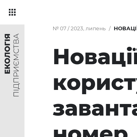
№ 07 / 2023, липень
НОВАЦІ
Новаці
корист
завант
номер