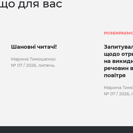
що для вас
РОЗБИРАЄМО
Шановні читачі!
Запитувал
щодо отр
Марина Тимошенко
на викид
№ 07 / 2026, липень
речовин 
повітря
Марина Тим
№ 07 / 2026,