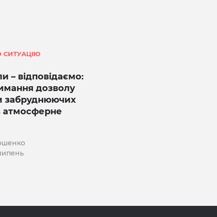
 СИТУАЦІЮ
и – відповідаємо:
имання дозволу
и забруднюючих
в атмосферне
ошенко
 липень