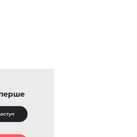
уперше
оступ