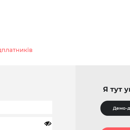
дплатників
Я тут 
Демо-д