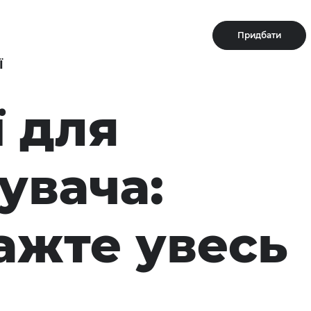
Придбати
Ї
ї для
увача:
ажте увесь