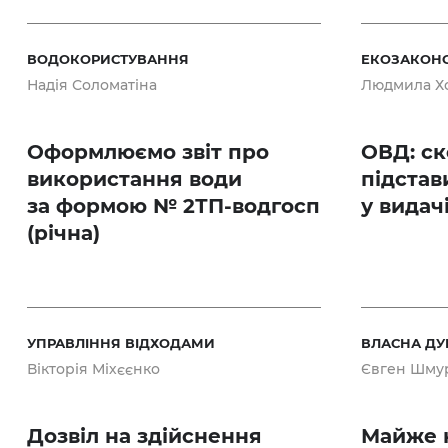
ВОДОКОРИСТУВАННЯ
ЕКОЗАКОН
Надія Соломатіна
Людмила Х
Оформлюємо звіт про
ОВД: ск
використання води
підстав
за формою № 2ТП-водгосп
у видач
(річна)
УПРАВЛІННЯ ВІДХОДАМИ
ВЛАСНА Д
Вікторія Міхєєнко
Євген Шму
Дозвіл на здійснення
Майже 