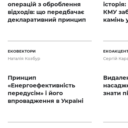
операцій з оброблення
історія
відходів: що передбачає
КМУ за
декларативний принцип
камінь 
ЕКОВЕКТОРИ
ЕКОАКЦЕН
Наталія Козбур
Сергій Кар
Принцип
Видале
«Енергоефективність
насадже
передусім» і його
знати п
впровадження в Україні