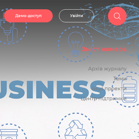
Демо-доступ
Увійти
Зміст номера
Архів журналу
Теми
Інші проекти
Центр підтримки