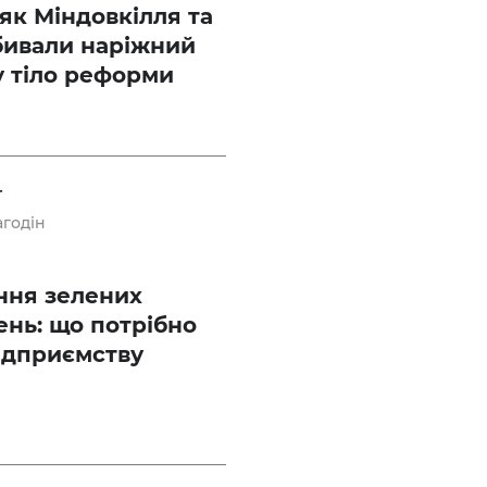
: як Міндовкілля та
бивали наріжний
у тіло реформи
Т
агодін
ння зелених
нь: що потрібно
ідприємству