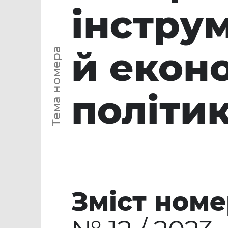
інструм
й екон
Тема номера
політи
Зміст номе