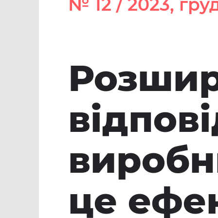
№ 12 / 2023, гру
Розши
відпові
виробн
це ефе