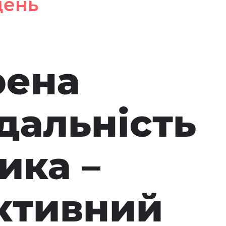
день
рена
дальність
ика –
ктивний