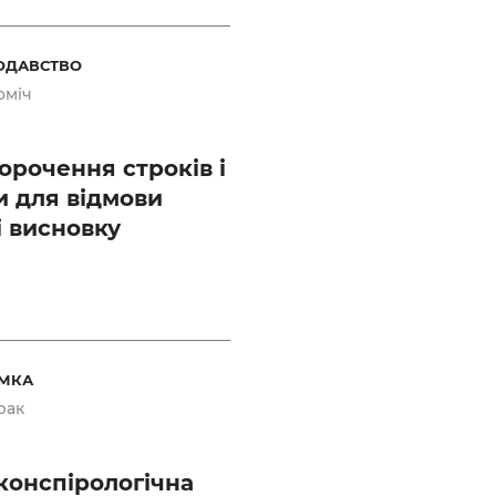
ОДАВСТВО
оміч
орочення строків і
и для відмови
і висновку
УМКА
рак
конспірологічна