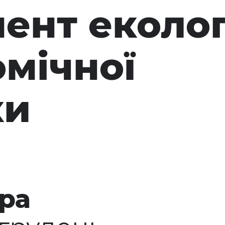
ент еколог
омічної
ки
ра