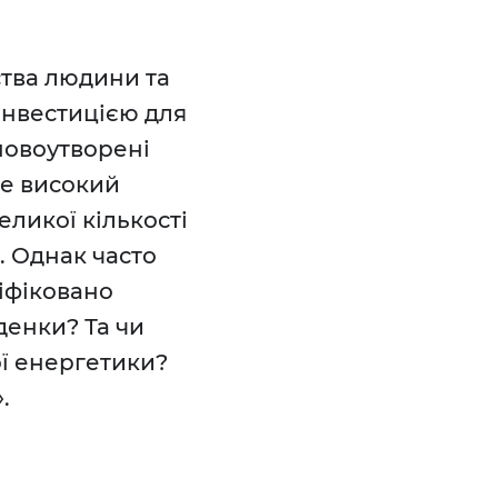
тва людини та
 інвестицією для
новоутворені
те високий
ликої кількості
. Однак часто
ліфіковано
денки? Та чи
ої енергетики?
.