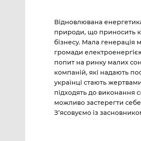
Відновлювана енергетика
природи, що приносить ко
бізнесу. Мала генерація 
громади електроенергією
попит на ринку малих сон
компаній, які надають по
українці стають жертвами
підходять до виконання с
можливо застерегти себе 
З’ясовуємо із засновнико