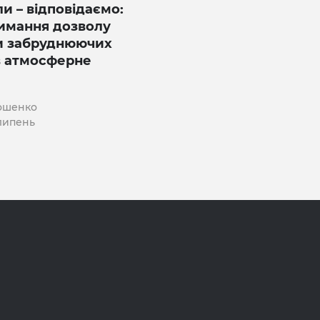
и – відповідаємо:
имання дозволу
и забруднюючих
в атмосферне
ошенко
 липень