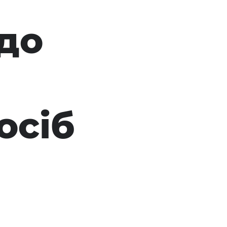
до
осіб