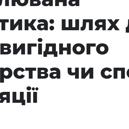
тика: шлях 
вигідного
рства чи сп
яції