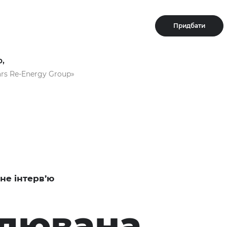
Придбати
,
ars Re-Energy Group»
не інтерв’ю
влювана