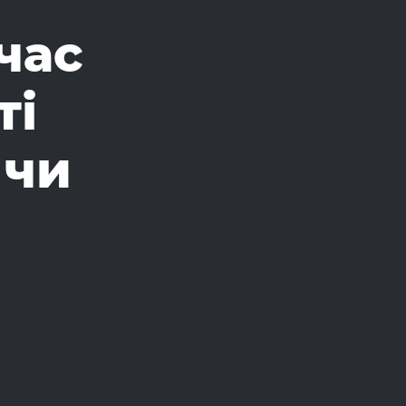
час
ті
 чи