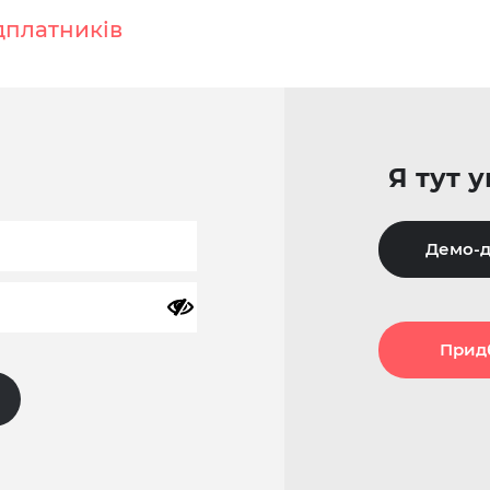
дплатників
Я тут 
Демо-д
Прид