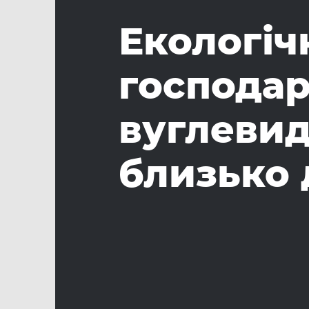
Екологіч
господар
вуглевид
близько 