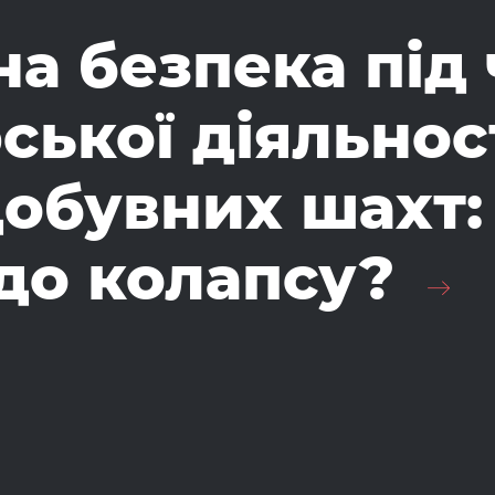
на безпека під 
ської діяльнос
обувних шахт:
до колапсу?