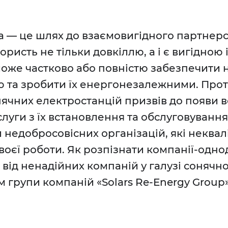
 — це шлях до взаємовигідного партнерс
ристь не тільки довкіллю, а i є вигідною
може частково або повністю забезпечити 
 та зробити їх енергонезалежними. Про
ячних електростанцій призвів до появи ве
слуги з їх встановлення та обслуговування
 недобросовісних організацій, які неква
воєї роботи. Як розпізнати компанії-одно
від ненадійних компаній у галузі сонячн
м групи компаній «Solars Re-Energy Group»