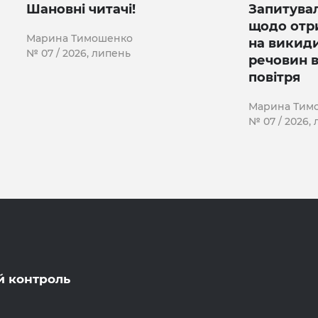
Шановні читачі!
Запитувал
щодо отр
Марина Тимошенко
на викид
№ 07 / 2026, липень
речовин 
повітря
Марина Тим
№ 07 / 2026,
й контроль