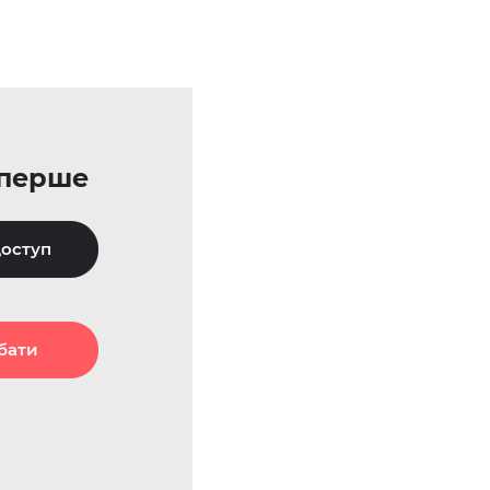
уперше
оступ
бати