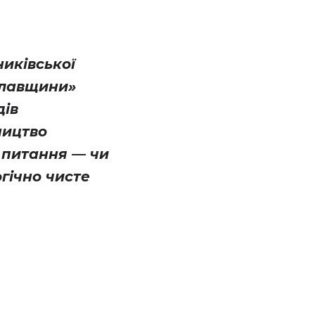
иківської
славщини»
дів
ництво
 питання — чи
гічно чисте