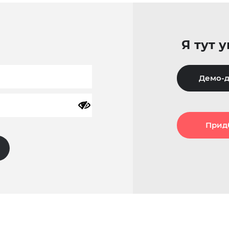
Я тут 
Демо-д
Прид