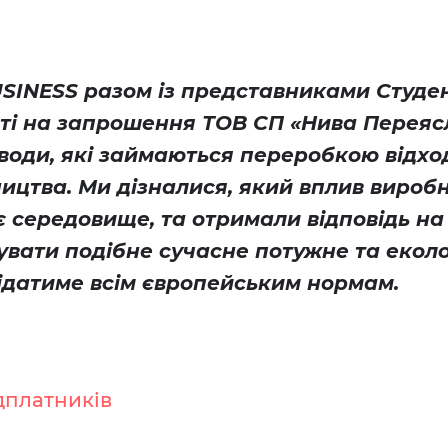
SINESS разом із представниками Студен
сті на запрошення ТОВ СП «Нива Перея
аводи, які займаються переробкою відхо
ицтва. Ми дізналися, який вплив вироб
 середовище, та отримали відповідь на
дувати подібне сучасне потужне та еколо
відатиме всім європейським нормам.
дплатників