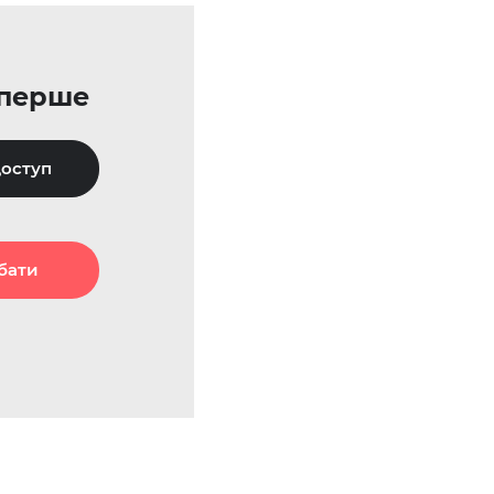
уперше
оступ
бати