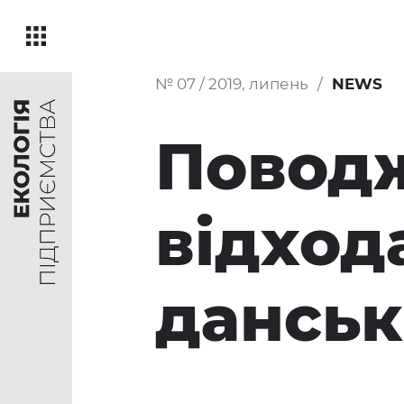
№ 07 / 2019, липень
NEWS
Повод
відход
данськ