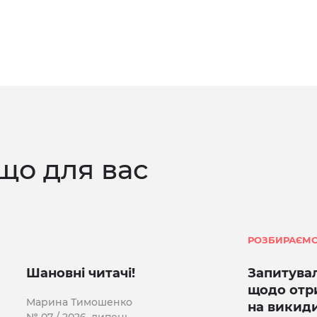
що для вас
РОЗБИРАЄМО
Шановні читачі!
Запитувал
щодо отр
Марина Тимошенко
на викид