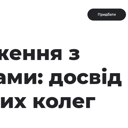
Придбати
ження з
ами: досвід
их колег