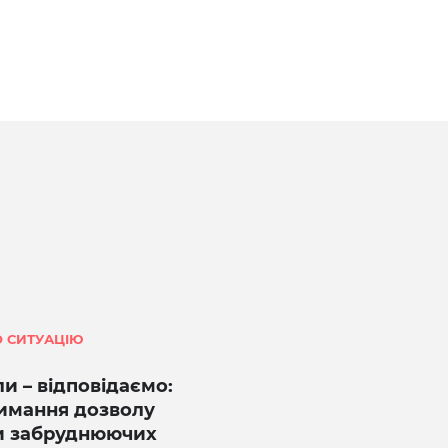
 СИТУАЦІЮ
и – відповідаємо:
имання дозволу
и забруднюючих