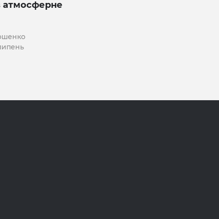
в атмосферне
ошенко
 липень