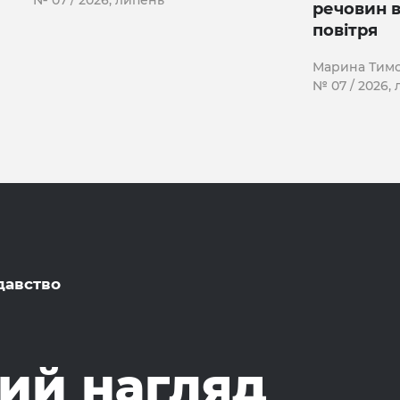
№ 07 / 2026, липень
речовин 
повітря
Марина Тим
№ 07 / 2026,
давство
ий нагляд